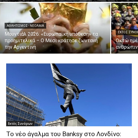
ΑΘΛΗΤΙΣΜΌΣ - ΝΕΟΛΑΊΑ
ΕΚΤΌΣ ΣΥΝ
Μουντιάλ 2026: «Ευρωπαϊκή υπόθεση» τα
προημιτελικά – Ο Μέσι κράτησε ζωντανή
Οκτώ ημέ
την Αργεντινή
ανθρώπιν
Εκτός Συνόρων
Το νέο άγαλμα του Banksy στο Λονδίνο: