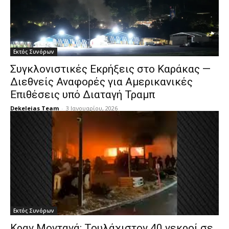
Εκτός Συνόρων
Συγκλονιστικές Εκρήξεις στο Καράκας —
Διεθνείς Αναφορές για Αμερικανικές
Επιθέσεις υπό Διαταγή Τραμπ
Dekeleias Team
-
3 Ιανουαρίου, 2026
Εκτός Συνόρων
Κραν Μοντανά: Τουλάχιστον 40 νεκροί σε