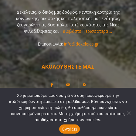
Δεκελείας, ο δικός μας δρόμος, κεντρική αρτηρία της
κοινωνικής, οικιστικής και πολιτιστικής μας ενότητας,
ζευγαρώνει τις δυο πάλαι ποτέ κοινότητες της Νέας
Φιλαδέλφειας και...
Διαβάστε Περισσότερα ...
Επικοινωνία:
info@dekeleias.gr
ΑΚΟΛΟΥΘΗΣΤΕ ΜΑΣ
Χρησιμοποιούμε cookies για να σας προσφέρουμε την
καλύτερη δυνατή εμπειρία στη σελίδα μας. Εάν συνεχίσετε να
Διαύγεια
Λίγα Λόγια για Εμάς
Επικοινωνία
χρησιμοποιείτε τη σελίδα, θα υποθέσουμε πως είστε
Όροι Χρήσης
Προσωπικά Δεδομένα
Sitemap
ικανοποιημένοι με αυτό. Με τη χρήση αυτού του ιστότοπου,
αποδέχεστε τη χρήση των cookies.
Ψηφοφορίες
Εντάξει
© Copyright 2021-2026 by
Dekeleias.gr
©