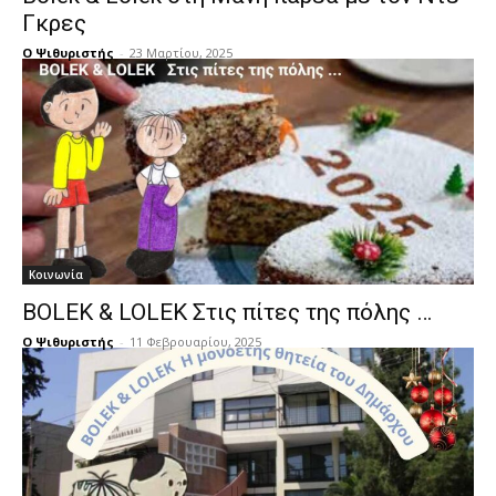
Γκρες
Ο Ψιθυριστής
-
23 Μαρτίου, 2025
Κοινωνία
BOLEK & LOLEK Στις πίτες της πόλης …
Ο Ψιθυριστής
-
11 Φεβρουαρίου, 2025