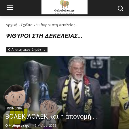
Αρχική
Σχόλια
Ψίθυροι στη Δεκελείας...
ΨΊΘΥΡΟΙ ΣΤΗ ΔΕΚΕΛΕΊΑΣ...
Ο Απαιτητικός Δημότης
ΚΟΙΝΩΝΊΑ
ΒΟΛΕΚ ΛΟΛΕΚ και η απονομή …
Ο Ψιθυριστής
-
19 Μαΐου, 2026