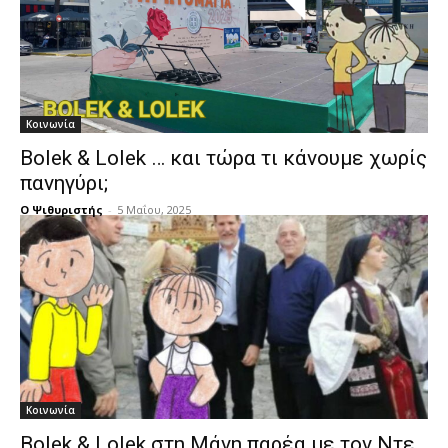
Κοινωνία
Bolek & Lolek … και τώρα τι κάνουμε χωρίς
πανηγύρι;
Ο Ψιθυριστής
-
5 Μαΐου, 2025
Κοινωνία
Bolek & Lolek στη Μάνη παρέα με τον Ντε