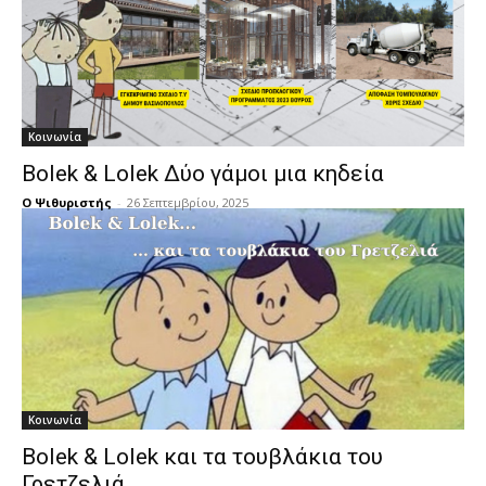
Κοινωνία
Bolek & Lolek Δύο γάμοι μια κηδεία
Ο Ψιθυριστής
-
26 Σεπτεμβρίου, 2025
Κοινωνία
Bolek & Lolek και τα τουβλάκια του
Γρετζελιά