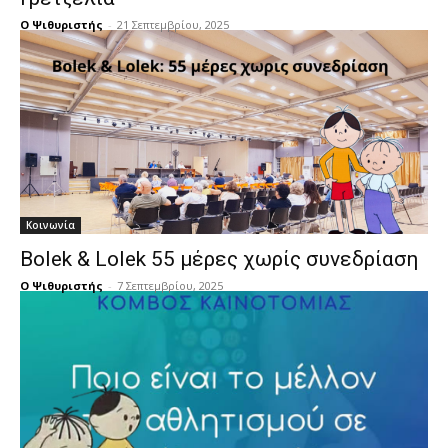
Ο Ψιθυριστής
-
21 Σεπτεμβρίου, 2025
Κοινωνία
Bolek & Lolek 55 μέρες χωρίς συνεδρίαση
Ο Ψιθυριστής
-
7 Σεπτεμβρίου, 2025