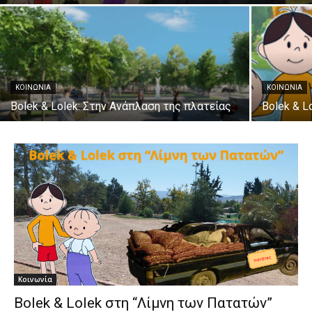
ΚΟΙΝΩΝΊΑ
ΚΟΙΝΩΝΊΑ
Bolek & Lolek: Στην Ανάπλαση της πλατείας
Bolek & L
Κοινωνία
Bolek & Lolek στη “Λίμνη των Πατατών”