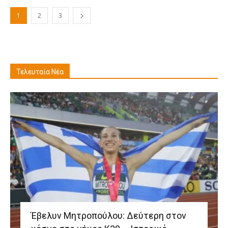
1
2
3
Τελευταία Νέα
Έβελυν Μητροπούλου: Δεύτερη στον