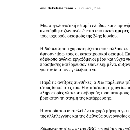
Από
Dekeleias Team
-
3 Ιουλίου, 2026
Μια συγκλονιστική ιστορία ελπίδας και επιμονή
ανασύρθηκε ζωντανός έπειτα από
οκτώ ημέρες
τους ισχυρούς σεισμούς της 24ης Ιουνίου.
Η διάσωσή του χαρακτηρίζεται από πολλούς ως
άφησαν πίσω τους οι καταστροφικοί σεισμοί. Ε
αδιάκοπο αγώνα, εργαζόμενοι μέρα και νύχτα γι
πρόσβασης κατέρρευσαν επανειλημμένα, αυξάνον
για τον ίδιο τον εγκλωβισμένο.
Παρά τις αντίξοες συνθήκες, ο Χιλ παρέμεινε ψ
στους διασώστες του. Η κατάσταση της υγείας τ
πληροφορίες γλίτωσε σοβαρούς τραυματισμούς χ
βρισκόταν τη στιγμή της κατάρρευσης.
Η ιστορία του αποτελεί ένα ισχυρό μήνυμα για τ
της αλληλεγγύης και της διεθνούς συνεργασίας 
Σύμφωνα με στοιχεία του BBC, περισσότεροι από