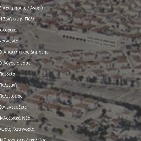
Επιχειρήσεις / Αγορά
Η Ζωή στην Πόλη
Ιστορικά
Κοινωνία
Ο Απαιτητικός Δημότης
Ο Λόγος σ'εσας
Παιδεία
Πολιτική
Πολιτισμός
Συνεντεύξεις
Φιλοζωικά Νέα
Χωρίς Κατηγορία
Ψίθυροι στη Δεκελείας…