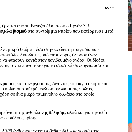
12
ς έρχεται από τη Βενεζουέλα, όπου ο Ερνάν Χιλ
 εγκλωβισμού
στα συντρίμμια κτιρίου που κατέρρευσε μετά
 ένα μικρό θαύμα μέσα στην ανείπωτη τραγωδία που
κατοντάδες διασώστες από επτά χώρες έδωσαν έναν
α να φτάσουν κοντά στον παγιδευμένο άνδρα. Οι δίοδοι
τας τον κίνδυνο τόσο για τα σωστικά συνεργεία όσο και
ύχραιμος και συνεργάσιμος, δίνοντας κουράγιο ακόμη και
ου κρίνεται σταθερή, ενώ σύμφωνα με τις πρώτες
άρη σε ένα μικρό τσιμεντένιο φυλάκιο στο οποίο
η δύναμη της ανθρώπινης θέλησης, αλλά και για την αξία
σε περιόδους κρίσης.
 2.300 άνθρωποι έχουν επιβεβαιωθεί νεκροί από τους