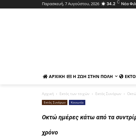
C
Παρασκευή, 7 Αυγούστου, 2026
34.2
Νέα Φι
ΑΡΧΙΚΉ
Η ΖΩΉ ΣΤΗΝ ΠΌΛΗ
ΕΚΤΌ
Αρχική
Εκτός των τειχών
Εκτός Συνόρων
Οκτώ
Εκτός Συνόρων
Κοινωνία
Οκτώ ημέρες κάτω από τα συντρίμ
χρόνο