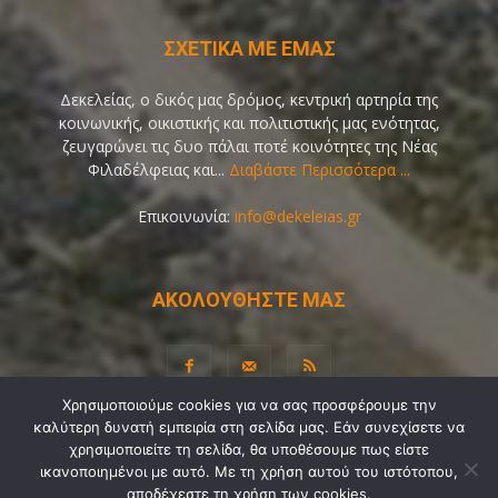
ΣΧΕΤΙΚΑ ΜΕ ΕΜΑΣ
Δεκελείας, ο δικός μας δρόμος, κεντρική αρτηρία της
κοινωνικής, οικιστικής και πολιτιστικής μας ενότητας,
ζευγαρώνει τις δυο πάλαι ποτέ κοινότητες της Νέας
Φιλαδέλφειας και...
Διαβάστε Περισσότερα ...
Επικοινωνία:
info@dekeleias.gr
ΑΚΟΛΟΥΘΗΣΤΕ ΜΑΣ
Χρησιμοποιούμε cookies για να σας προσφέρουμε την
καλύτερη δυνατή εμπειρία στη σελίδα μας. Εάν συνεχίσετε να
Διαύγεια
Λίγα Λόγια για Εμάς
Επικοινωνία
χρησιμοποιείτε τη σελίδα, θα υποθέσουμε πως είστε
Όροι Χρήσης
Προσωπικά Δεδομένα
Sitemap
ικανοποιημένοι με αυτό. Με τη χρήση αυτού του ιστότοπου,
αποδέχεστε τη χρήση των cookies.
Ψηφοφορίες