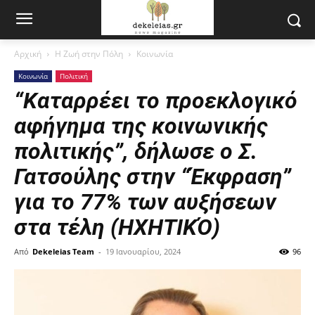
Αρχική
Η Ζωή στην Πόλη
Κοινωνία
Κοινωνία
Πολιτική
“Καταρρέει το προεκλογικό
αφήγημα της κοινωνικής
πολιτικής”, δήλωσε ο Σ.
Γατσούλης στην “Έκφραση”
για το 77% των αυξήσεων
στα τέλη (ΗΧΗΤΙΚΌ)
Από
Dekeleias Team
-
19 Ιανουαρίου, 2024
96