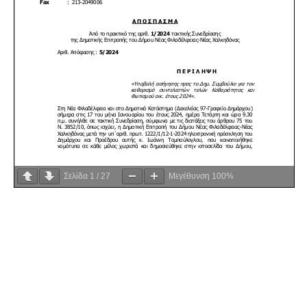
Σελίδα
1
/
27
Μεγέθυνση
100%