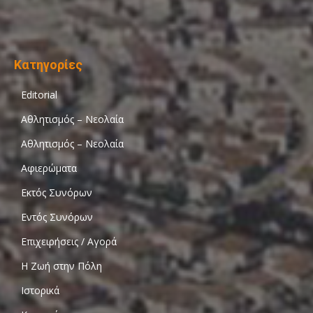
Κατηγορίες
Editorial
Αθλητισμός – Νεολαία
Αθλητισμός – Νεολαία
Αφιερώματα
Εκτός Συνόρων
Εντός Συνόρων
Επιχειρήσεις / Αγορά
Η Ζωή στην Πόλη
Ιστορικά