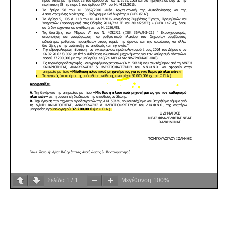
Σελίδα
1
/
1
Μεγέθυνση
100%