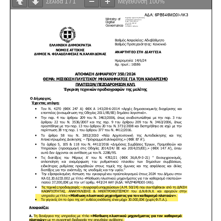
Σελίδα
1
/
1
Μεγέθυνση
100%