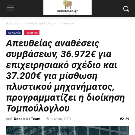
Αρχική
Η Ζωή στην Πόλη
Κοινωνία
Κοινωνία
Πολιτική
Απευθείας αναθέσεις
συμβάσεων, 36.972€ για
επιχειρησιακό σχέδιο και
37.200€ για μίσθωση
πλυστικού μηχανήματος,
προγραμματίζει η διοίκηση
Τομπούλογλου
Από
Dekeleias Team
-
15 Ιουνίου, 2024
89