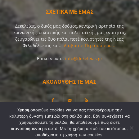
ΣΧΕΤΙΚΑ ΜΕ ΕΜΑΣ
Δεκελείας, ο δικός μας δρόμος, κεντρική αρτηρία της
κοινωνικής, οικιστικής και πολιτιστικής μας ενότητας,
ζευγαρώνει τις δυο πάλαι ποτέ κοινότητες της Νέας
Φιλαδέλφειας και...
Διαβάστε Περισσότερα ...
Επικοινωνία:
info@dekeleias.gr
ΑΚΟΛΟΥΘΗΣΤΕ ΜΑΣ
Χρησιμοποιούμε cookies για να σας προσφέρουμε την
καλύτερη δυνατή εμπειρία στη σελίδα μας. Εάν συνεχίσετε να
χρησιμοποιείτε τη σελίδα, θα υποθέσουμε πως είστε
Διαύγεια
Λίγα Λόγια για Εμάς
Επικοινωνία
ικανοποιημένοι με αυτό. Με τη χρήση αυτού του ιστότοπου,
Όροι Χρήσης
Προσωπικά Δεδομένα
Sitemap
αποδέχεστε τη χρήση των cookies.
Ψηφοφορίες