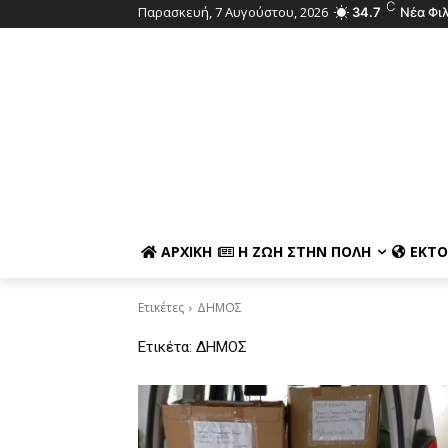
C
Παρασκευή, 7 Αυγούστου, 2026
34.7
Νέα Φι
ΑΡΧΙΚΉ
Η ΖΩΉ ΣΤΗΝ ΠΌΛΗ
ΕΚΤΌ
Ετικέτες
ΔΗΜΟΣ
Ετικέτα:
ΔΗΜΟΣ