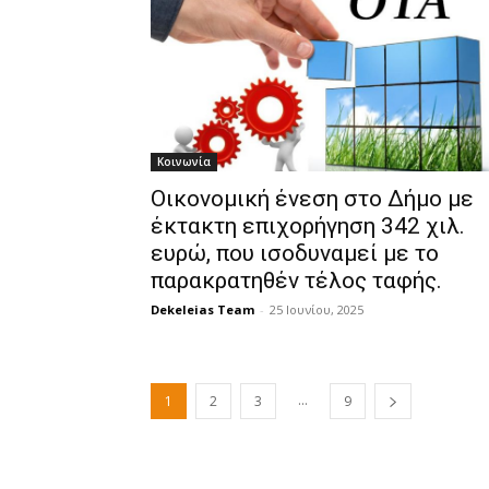
Κοινωνία
Οικονομική ένεση στο Δήμο με
έκτακτη επιχορήγηση 342 χιλ.
ευρώ, που ισοδυναμεί με το
παρακρατηθέν τέλος ταφής.
Dekeleias Team
-
25 Ιουνίου, 2025
...
1
2
3
9