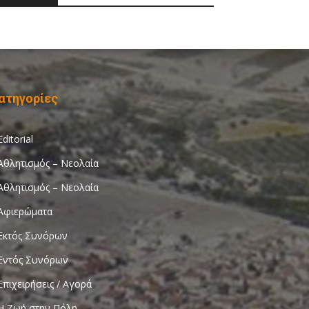
ατηγορίες
Editorial
Αθλητισμός – Νεολαία
Αθλητισμός – Νεολαία
Αφιερώματα
Εκτός Συνόρων
Εντός Συνόρων
Επιχειρήσεις / Αγορά
Η Ζωή στην Πόλη