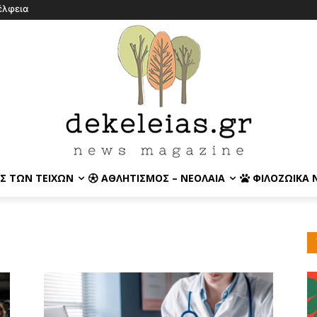
έλφεια
Σ ΤΩΝ ΤΕΙΧΏΝ
ΑΘΛΗΤΙΣΜΌΣ – ΝΕΟΛΑΊΑ
ΦΙΛΟΖΩΙΚΆ 