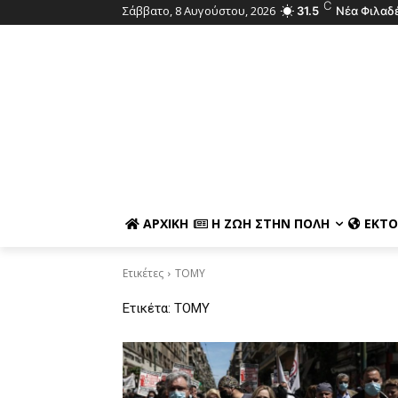
C
Σάββατο, 8 Αυγούστου, 2026
31.5
Νέα Φιλαδ
ΑΡΧΙΚΉ
Η ΖΩΉ ΣΤΗΝ ΠΌΛΗ
ΕΚΤΌ
Ετικέτες
ΤΟΜΥ
Ετικέτα:
ΤΟΜΥ