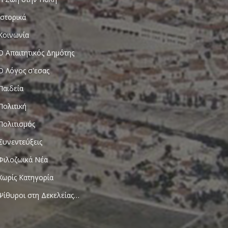
Ιστορικά
Κοινωνία
Ο Απαιτητικός Δημότης
Ο Λόγος σ'εσας
Παιδεία
Πολιτική
Πολιτισμός
Συνεντεύξεις
Φιλοζωικά Νέα
Χωρίς Κατηγορία
Ψίθυροι στη Δεκελείας…