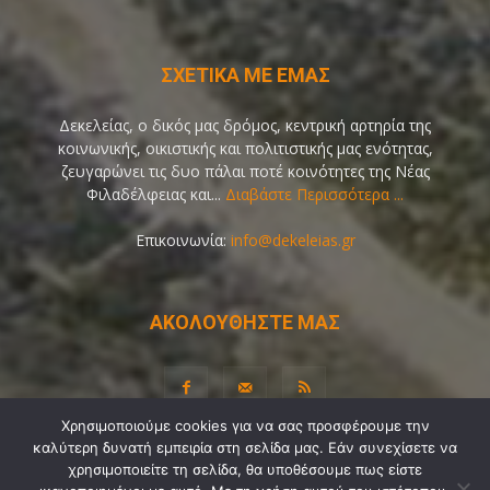
ΣΧΕΤΙΚΑ ΜΕ ΕΜΑΣ
Δεκελείας, ο δικός μας δρόμος, κεντρική αρτηρία της
κοινωνικής, οικιστικής και πολιτιστικής μας ενότητας,
ζευγαρώνει τις δυο πάλαι ποτέ κοινότητες της Νέας
Φιλαδέλφειας και...
Διαβάστε Περισσότερα ...
Επικοινωνία:
info@dekeleias.gr
ΑΚΟΛΟΥΘΗΣΤΕ ΜΑΣ
Χρησιμοποιούμε cookies για να σας προσφέρουμε την
καλύτερη δυνατή εμπειρία στη σελίδα μας. Εάν συνεχίσετε να
Διαύγεια
Λίγα Λόγια για Εμάς
Επικοινωνία
χρησιμοποιείτε τη σελίδα, θα υποθέσουμε πως είστε