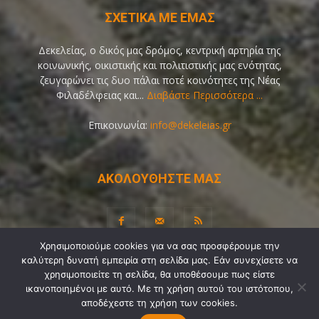
ΣΧΕΤΙΚΑ ΜΕ ΕΜΑΣ
Δεκελείας, ο δικός μας δρόμος, κεντρική αρτηρία της
κοινωνικής, οικιστικής και πολιτιστικής μας ενότητας,
ζευγαρώνει τις δυο πάλαι ποτέ κοινότητες της Νέας
Φιλαδέλφειας και...
Διαβάστε Περισσότερα ...
Επικοινωνία:
info@dekeleias.gr
ΑΚΟΛΟΥΘΗΣΤΕ ΜΑΣ
Χρησιμοποιούμε cookies για να σας προσφέρουμε την
καλύτερη δυνατή εμπειρία στη σελίδα μας. Εάν συνεχίσετε να
Διαύγεια
Λίγα Λόγια για Εμάς
Επικοινωνία
χρησιμοποιείτε τη σελίδα, θα υποθέσουμε πως είστε
ικανοποιημένοι με αυτό. Με τη χρήση αυτού του ιστότοπου,
Όροι Χρήσης
Προσωπικά Δεδομένα
Sitemap
αποδέχεστε τη χρήση των cookies.
Ψηφοφορίες