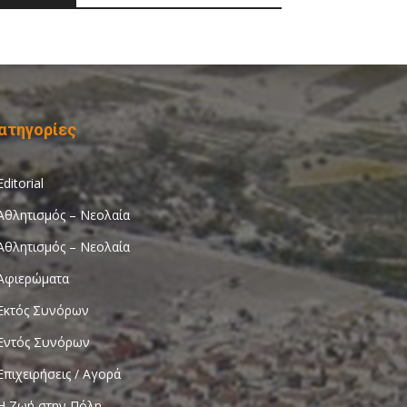
ατηγορίες
Editorial
Αθλητισμός – Νεολαία
Αθλητισμός – Νεολαία
Αφιερώματα
Εκτός Συνόρων
Εντός Συνόρων
Επιχειρήσεις / Αγορά
Η Ζωή στην Πόλη