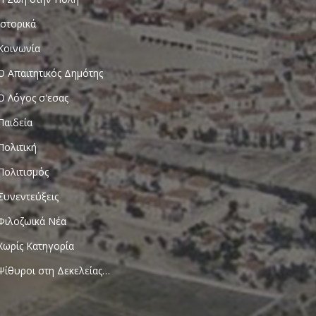
Ιστορικά
Κοινωνία
Ο Απαιτητικός Δημότης
Ο Λόγος σ'εσας
Παιδεία
Πολιτική
Πολιτισμός
Συνεντεύξεις
Φιλοζωικά Νέα
Χωρίς Κατηγορία
Ψίθυροι στη Δεκελείας…