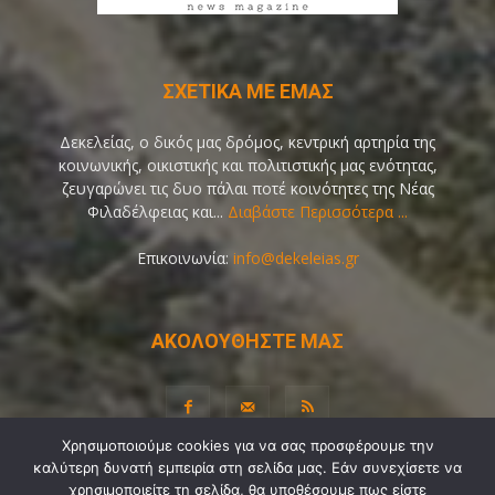
ΣΧΕΤΙΚΑ ΜΕ ΕΜΑΣ
Δεκελείας, ο δικός μας δρόμος, κεντρική αρτηρία της
κοινωνικής, οικιστικής και πολιτιστικής μας ενότητας,
ζευγαρώνει τις δυο πάλαι ποτέ κοινότητες της Νέας
Φιλαδέλφειας και...
Διαβάστε Περισσότερα ...
Επικοινωνία:
info@dekeleias.gr
ΑΚΟΛΟΥΘΗΣΤΕ ΜΑΣ
Χρησιμοποιούμε cookies για να σας προσφέρουμε την
καλύτερη δυνατή εμπειρία στη σελίδα μας. Εάν συνεχίσετε να
Διαύγεια
Λίγα Λόγια για Εμάς
Επικοινωνία
χρησιμοποιείτε τη σελίδα, θα υποθέσουμε πως είστε