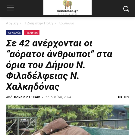
Αρχική
Η Ζωή στην Πόλη
Κοινωνία
Κοινωνία
Πολιτική
Σε 42 ανέρχονται οι
“αόρατοι άνθρωποι” στα
όρια του Δήμου Ν.
Φιλαδέλφειας Ν.
Χαλκηδόνας
Από
Dekeleias Team
-
27 Ιουλίου, 2024
109