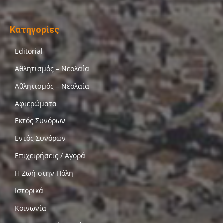
Κατηγορίες
Editorial
Αθλητισμός – Νεολαία
Αθλητισμός – Νεολαία
Αφιερώματα
Εκτός Συνόρων
Εντός Συνόρων
Επιχειρήσεις / Αγορά
Η Ζωή στην Πόλη
Ιστορικά
Κοινωνία