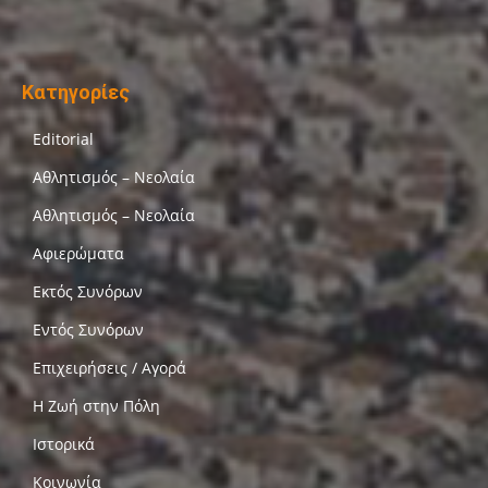
Κατηγορίες
Editorial
Αθλητισμός – Νεολαία
Αθλητισμός – Νεολαία
Αφιερώματα
Εκτός Συνόρων
Εντός Συνόρων
Επιχειρήσεις / Αγορά
Η Ζωή στην Πόλη
Ιστορικά
Κοινωνία