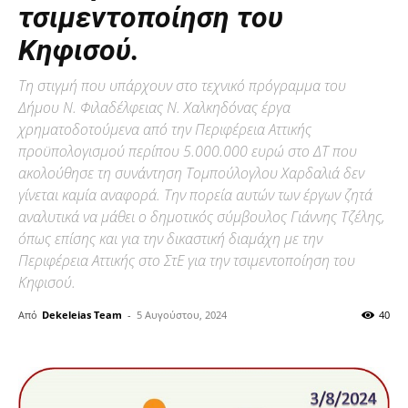
τσιμεντοποίηση του
Κηφισού.
Τη στιγμή που υπάρχουν στο τεχνικό πρόγραμμα του
Δήμου Ν. Φιλαδέλφειας Ν. Χαλκηδόνας έργα
χρηματοδοτούμενα από την Περιφέρεια Αττικής
προϋπολογισμού περίπου 5.000.000 ευρώ στο ΔΤ που
ακολούθησε τη συνάντηση Τομπούλογλου Χαρδαλιά δεν
γίνεται καμία αναφορά. Την πορεία αυτών των έργων ζητά
αναλυτικά να μάθει ο δημοτικός σύμβουλος Γιάννης Τζέλης,
όπως επίσης και για την δικαστική διαμάχη με την
Περιφέρεια Αττικής στο ΣτΕ για την τσιμεντοποίηση του
Κηφισού.
Από
Dekeleias Team
-
5 Αυγούστου, 2024
40