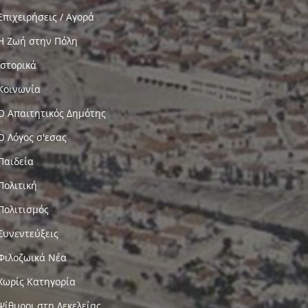
Επιχειρήσεις / Αγορά
Η Ζωή στην Πόλη
Ιστορικά
Κοινωνία
Ο Απαιτητικός Δημότης
Ο Λόγος σ'εσας
Παιδεία
Πολιτική
Πολιτισμός
Συνεντεύξεις
Φιλοζωικά Νέα
Χωρίς Κατηγορία
Ψίθυροι στη Δεκελείας…