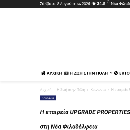
C
Σάββατο, 8 Αυγούστου, 2026
34.5
Νέα Φιλαδ
ΑΡΧΙΚΉ
Η ΖΩΉ ΣΤΗΝ ΠΌΛΗ
ΕΚΤΌ
Αρχική
Η Ζωή στην Πόλη
Κοινωνία
Η εταιρεία
Κοινωνία
Η εταιρεία UPGRADE PROPERTIES ε
στη Νέα Φιλαδέλφεια