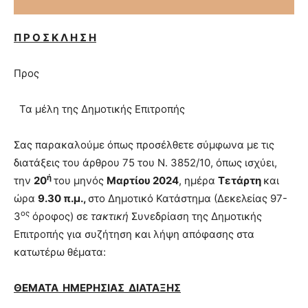
Π Ρ Ο Σ Κ Λ Η Σ Η
Προς
Τα μέλη της Δημοτικής Επιτροπής
Σας παρακαλούμε όπως προσέλθετε σύμφωνα με τις
διατάξεις του άρθρου 75 του Ν. 3852/10, όπως ισχύει,
ή
την
20
του μηνός
Μαρτίου
20
24
, ημέρα
Τετάρτη
και
ώρα
9.30 π.μ.,
στο Δημοτικό Κατάστημα (Δεκελείας 97-
ος
3
όροφος) σε
τακτική
Συνεδρίαση της Δημοτικής
Επιτροπής για συζήτηση και λήψη απόφασης στα
κατωτέρω θέματα:
ΘΕΜΑ
ΤΑ
ΗΜΕΡΗΣΙΑΣ ΔΙΑΤΑΞΗΣ