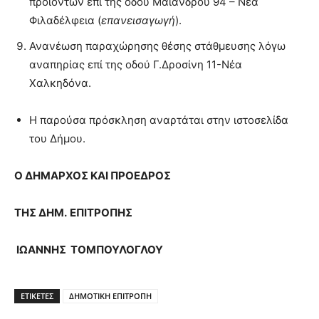
προϊόντων επί της οδού Μαιάνδρου 94 – Νέα
Φιλαδέλφεια (
επανεισαγωγή
).
Ανανέωση παραχώρησης θέσης στάθμευσης λόγω
αναπηρίας επί της οδού Γ.Δροσίνη 11-Νέα
Χαλκηδόνα.
Η παρούσα πρόσκληση αναρτάται στην ιστοσελίδα
του Δήμου.
Ο ΔΗΜΑΡΧΟΣ ΚΑΙ ΠΡΟΕΔΡΟΣ
ΤΗΣ
ΔΗΜ
.
ΕΠΙΤΡΟΠΗΣ
ΙΩΑΝΝΗΣ ΤΟΜΠΟΥΛΟΓΛΟΥ
ΕΤΙΚΕΤΕΣ
ΔΗΜΟΤΙΚΗ ΕΠΙΤΡΟΠΗ