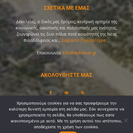
ΣΧΕΤΙΚΑ ΜΕ ΕΜΑΣ
Δεκελείας, ο δικός μας δρόμος, κεντρική αρτηρία της
κοινωνικής, οικιστικής και πολιτιστικής μας ενότητας,
ζευγαρώνει τις δυο πάλαι ποτέ κοινότητες της Νέας
Φιλαδέλφειας και...
Διαβάστε Περισσότερα ...
Επικοινωνία:
info@dekeleias.gr
ΑΚΟΛΟΥΘΗΣΤΕ ΜΑΣ
Χρησιμοποιούμε cookies για να σας προσφέρουμε την
καλύτερη δυνατή εμπειρία στη σελίδα μας. Εάν συνεχίσετε να
Διαύγεια
Λίγα Λόγια για Εμάς
Επικοινωνία
χρησιμοποιείτε τη σελίδα, θα υποθέσουμε πως είστε
Όροι Χρήσης
Προσωπικά Δεδομένα
Sitemap
ικανοποιημένοι με αυτό. Με τη χρήση αυτού του ιστότοπου,
αποδέχεστε τη χρήση των cookies.
Ψηφοφορίες