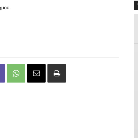
ήμου.