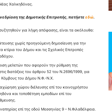
 Νέας Χαλκηδόνας.
νεδρίαση της Δημοτικής Επιτροπής, πατήστε
εδώ
.
 συζητηθούν για λήψη απόφασης, είναι τα ακόλουθα:
άτευσης χωρίς προηγούμενη δημοσίευση για την
 κτίρια του Δήμου και τις Σχολικές Επιτροπές
ναδόχου.
κριση μελετών που αφορούν την ρύθμιση της
ις διατάξεις του άρθρου 52 του Ν.2696/1999, για
 Κόμβους του Δήμου Ν.Φ.-Ν.Χ.
αχώρηση χώρου διέλευσης επί του κοινοχρήστου
δόνα και τοποθέτηση εμποδίων επί του
θμευσης.
πηρίας επί της οδού Μεσσηνίας 9 – Ν.Φιλαδέλφεια.