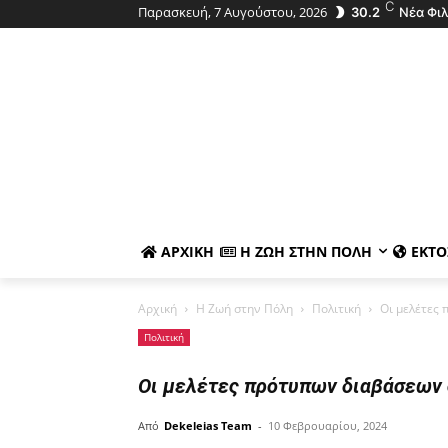
C
Παρασκευή, 7 Αυγούστου, 2026
30.2
Νέα Φι
ΑΡΧΙΚΉ
Η ΖΩΉ ΣΤΗΝ ΠΌΛΗ
ΕΚΤΌ
Αρχική
Η Ζωή στην Πόλη
Πολιτική
Οι μελέτες 
Πολιτική
Οι μελέτες πρότυπων διαβάσεων 
Από
Dekeleias Team
-
10 Φεβρουαρίου, 2024