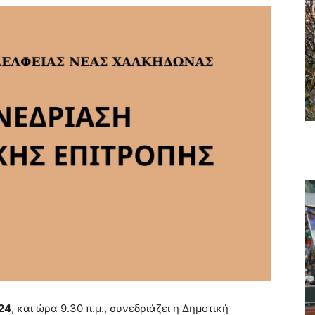
24
, και ώρα 9.30 π.μ., συνεδριάζει η Δημοτική