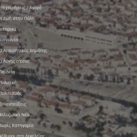
Επιχειρήσεις / Αγορά
Η Ζωή στην Πόλη
Ιστορικά
Κοινωνία
Ο Απαιτητικός Δημότης
Ο Λόγος σ'εσας
Παιδεία
Πολιτική
Πολιτισμός
Συνεντεύξεις
Φιλοζωικά Νέα
Χωρίς Κατηγορία
Ψίθυροι στη Δεκελείας…