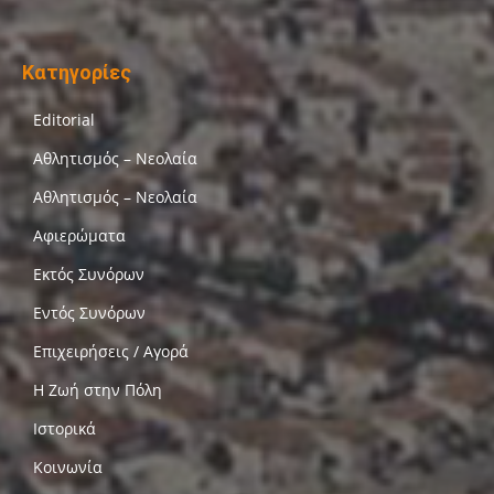
Κατηγορίες
Editorial
Αθλητισμός – Νεολαία
Αθλητισμός – Νεολαία
Αφιερώματα
Εκτός Συνόρων
Εντός Συνόρων
Επιχειρήσεις / Αγορά
Η Ζωή στην Πόλη
Ιστορικά
Κοινωνία