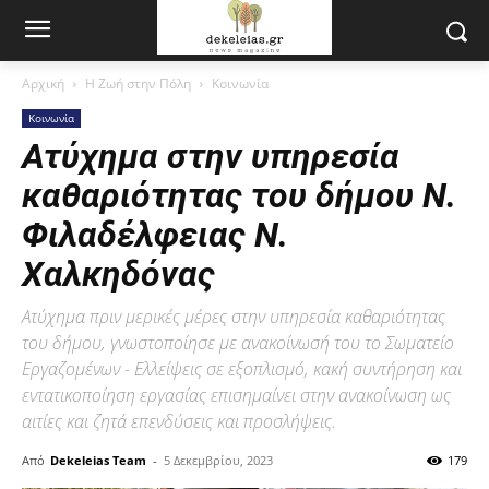
Αρχική
Η Ζωή στην Πόλη
Κοινωνία
Κοινωνία
Ατύχημα στην υπηρεσία
καθαριότητας του δήμου Ν.
Φιλαδέλφειας Ν.
Χαλκηδόνας
Ατύχημα πριν μερικές μέρες στην υπηρεσία καθαριότητας
του δήμου, γνωστοποίησε με ανακοίνωσή του το Σωματείο
Εργαζομένων - Ελλείψεις σε εξοπλισμό, κακή συντήρηση και
εντατικοποίηση εργασίας επισημαίνει στην ανακοίνωση ως
αιτίες και ζητά επενδύσεις και προσλήψεις.
Από
Dekeleias Team
-
5 Δεκεμβρίου, 2023
179