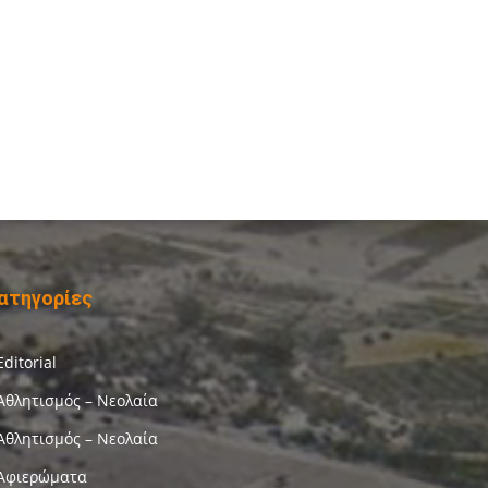
ατηγορίες
Editorial
Αθλητισμός – Νεολαία
Αθλητισμός – Νεολαία
Αφιερώματα