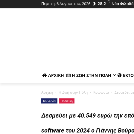
C
Πέμπτη, 6 Αυγούστου, 2026
28.2
Νέα Φιλαδέ
ΑΡΧΙΚΉ
Η ΖΩΉ ΣΤΗΝ ΠΌΛΗ
ΕΚΤΌ
Αρχική
Η Ζωή στην Πόλη
Κοινωνία
Δεσμεύει μ
Κοινωνία
Πολιτική
Δεσμεύει με 40.549 ευρώ την επό
software του 2024 ο Γιάννης Βούρ