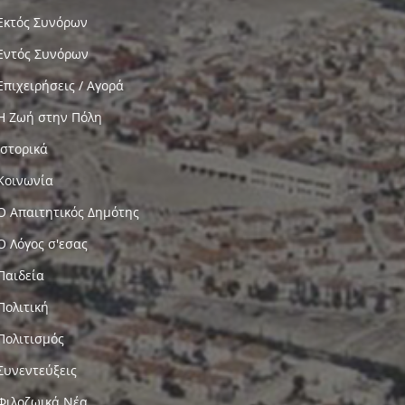
Εκτός Συνόρων
Εντός Συνόρων
Επιχειρήσεις / Αγορά
Η Ζωή στην Πόλη
Ιστορικά
Κοινωνία
Ο Απαιτητικός Δημότης
Ο Λόγος σ'εσας
Παιδεία
Πολιτική
Πολιτισμός
Συνεντεύξεις
Φιλοζωικά Νέα