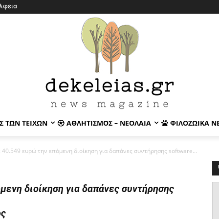
λφεια
Σ ΤΩΝ ΤΕΙΧΏΝ
ΑΘΛΗΤΙΣΜΌΣ – ΝΕΟΛΑΊΑ
ΦΙΛΟΖΩΙΚΆ Ν
ε 40.549 ευρώ την επόμενη διοίκηση για δαπάνες συντήρησης software...
μενη διοίκηση για δαπάνες συντήρησης
ος