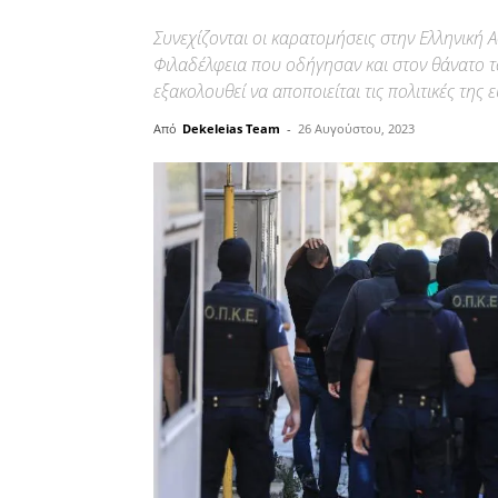
Συνεχίζονται οι καρατομήσεις στην Ελληνική
Φιλαδέλφεια που οδήγησαν και στον θάνατο
εξακολουθεί να αποποιείται τις πολιτικές της 
Από
Dekeleias Team
-
26 Αυγούστου, 2023