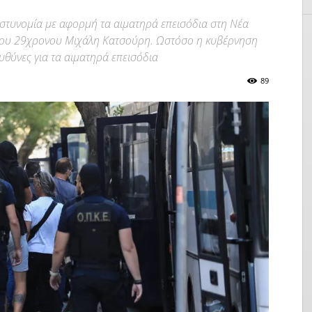
 Αστυνομία με αφορμή τα αιματηρά επεισόδια στη Νέα
 του 29χρονου Μιχάλη Κατσούρη. Ωστόσο η κυβέρνηση
ευθύνες για τα αιματηρά επεισόδια
89