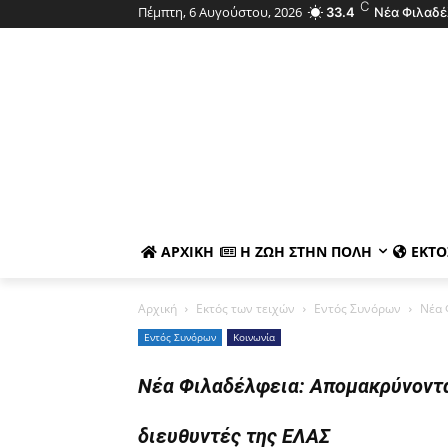
C
Πέμπτη, 6 Αυγούστου, 2026
33.4
Νέα Φιλαδέ
ΑΡΧΙΚΉ
Η ΖΩΉ ΣΤΗΝ ΠΌΛΗ
ΕΚΤΌ
Αρχική
Εκτός των τειχών
Εντός Συνόρων
Νέα 
Εντός Συνόρων
Κοινωνία
Νέα Φιλαδέλφεια: Απομακρύνονται
διευθυντές της ΕΛΑΣ