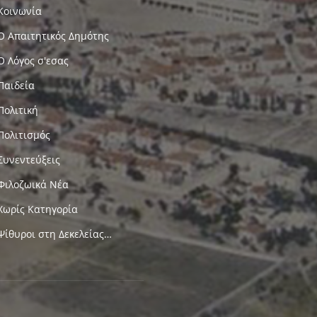
Κοινωνία
Ο Απαιτητικός Δημότης
Ο Λόγος σ'εσας
Παιδεία
Πολιτική
Πολιτισμός
Συνεντεύξεις
Φιλοζωικά Νέα
Χωρίς Κατηγορία
Ψίθυροι στη Δεκελείας…