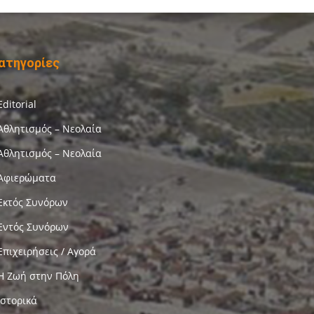
ατηγορίες
Editorial
Αθλητισμός – Νεολαία
Αθλητισμός – Νεολαία
Αφιερώματα
Εκτός Συνόρων
Εντός Συνόρων
Επιχειρήσεις / Αγορά
Η Ζωή στην Πόλη
Ιστορικά