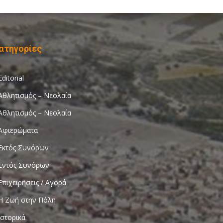
ατηγορίες
Editorial
Αθλητισμός – Νεολαία
Αθλητισμός – Νεολαία
Αφιερώματα
Εκτός Συνόρων
Εντός Συνόρων
Επιχειρήσεις / Αγορά
Η Ζωή στην Πόλη
Ιστορικά