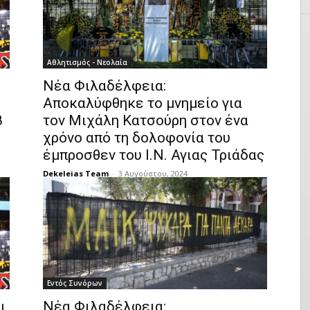
Αθλητισμός - Νεολαία
ς
Νέα Φιλαδέλφεια:
Αποκαλύφθηκε το μνημείο για
8
τον Μιχάλη Κατσούρη στον ένα
χρόνο από τη δολοφονία του
έμπροσθεν του Ι.Ν. Αγιας Τριάδας
Dekeleias Team
-
3 Αυγούστου, 2024
Εντός Συνόρων
ι
Νέα Φιλαδέλφεια: