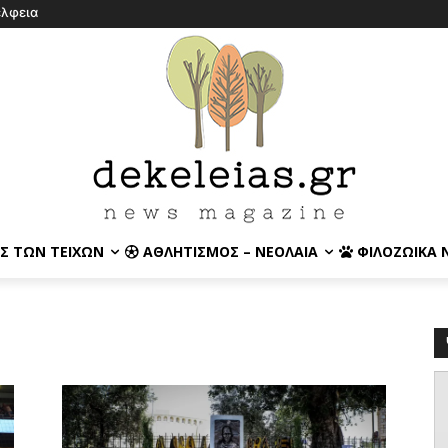
έλφεια
Σ ΤΩΝ ΤΕΙΧΏΝ
ΑΘΛΗΤΙΣΜΌΣ – ΝΕΟΛΑΊΑ
ΦΙΛΟΖΩΙΚΆ 