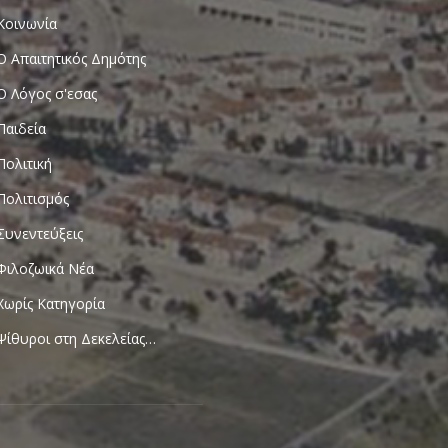
Κοινωνία
Ο Απαιτητικός Δημότης
Ο Λόγος σ'εσας
Παιδεία
Πολιτική
Πολιτισμός
Συνεντεύξεις
Φιλοζωικά Νέα
Χωρίς Κατηγορία
Ψίθυροι στη Δεκελείας…