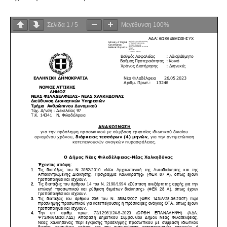
Σελίδα
1
/
5
Μεγέθυνση
100%