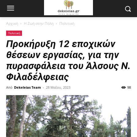
Αρχική
Η Ζωή στην Πόλη
Πολιτική
Πολιτική
Προκήρυξη 12 εποχικών
θέσεων εργασίας, για την
πυρασφάλεια του Άλσους Ν.
Φιλαδέλφειας
Από
Dekeleias Team
-
28 Μαΐου, 2023
98