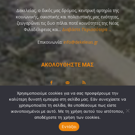
Δεκελείας, ο δικός μας δρόμος, κεντρική αρτηρία της
κοινωνικής, οικιστικής και πολιτιστικής μας ενότητας,
ζευγαρώνει τις δυο πάλαι ποτέ κοινότητες της Νέας
Φιλαδέλφειας και...
Διαβάστε Περισσότερα ...
Επικοινωνία:
info@dekeleias.gr
ΑΚΟΛΟΥΘΗΣΤΕ ΜΑΣ
Χρησιμοποιούμε cookies για να σας προσφέρουμε την
καλύτερη δυνατή εμπειρία στη σελίδα μας. Εάν συνεχίσετε να
Διαύγεια
Λίγα Λόγια για Εμάς
Επικοινωνία
χρησιμοποιείτε τη σελίδα, θα υποθέσουμε πως είστε
ικανοποιημένοι με αυτό. Με τη χρήση αυτού του ιστότοπου,
Όροι Χρήσης
Προσωπικά Δεδομένα
Sitemap
αποδέχεστε τη χρήση των cookies.
Ψηφοφορίες
Εντάξει
© Copyright 2021-2026 by
Dekeleias.gr
©