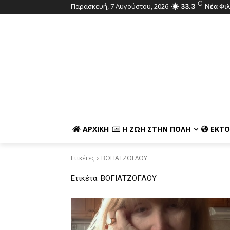
C
Παρασκευή, 7 Αυγούστου, 2026
33.3
Νέα Φι
ΑΡΧΙΚΉ
Η ΖΩΉ ΣΤΗΝ ΠΌΛΗ
ΕΚΤΌ
Ετικέτες
ΒΟΓΙΑΤΖΟΓΛΟΥ
Ετικέτα:
ΒΟΓΙΑΤΖΟΓΛΟΥ