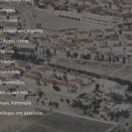
Ιστορικά
Κοινωνία
Ο Απαιτητικός Δημότης
Ο Λόγος σ'εσας
Παιδεία
Πολιτική
Πολιτισμός
Συνεντεύξεις
Φιλοζωικά Νέα
Χωρίς Κατηγορία
Ψίθυροι στη Δεκελείας…