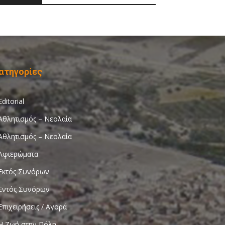
ατηγορίες
Editorial
Αθλητισμός – Νεολαία
Αθλητισμός – Νεολαία
Αφιερώματα
Εκτός Συνόρων
Εντός Συνόρων
Επιχειρήσεις / Αγορά
Η Ζωή στην Πόλη