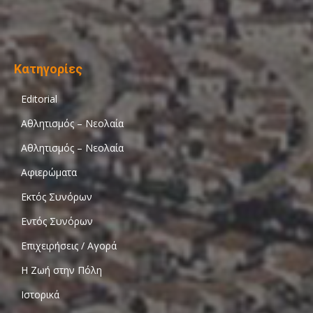
Κατηγορίες
Editorial
Αθλητισμός – Νεολαία
Αθλητισμός – Νεολαία
Αφιερώματα
Εκτός Συνόρων
Εντός Συνόρων
Επιχειρήσεις / Αγορά
Η Ζωή στην Πόλη
Ιστορικά