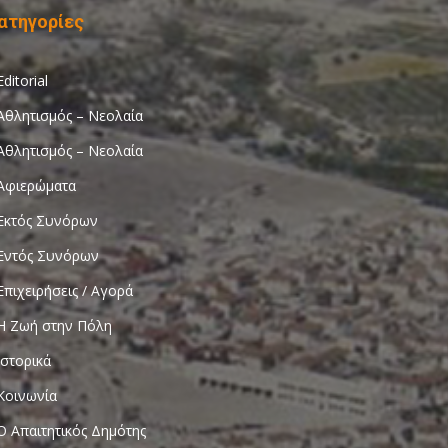
ατηγορίες
Editorial
Αθλητισμός – Νεολαία
Αθλητισμός – Νεολαία
Αφιερώματα
Εκτός Συνόρων
Εντός Συνόρων
Επιχειρήσεις / Αγορά
Η Ζωή στην Πόλη
Ιστορικά
Κοινωνία
Ο Απαιτητικός Δημότης