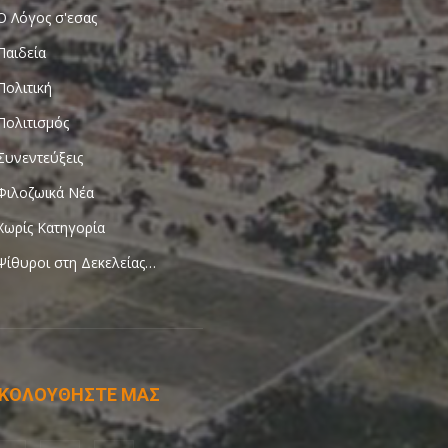
Ο Λόγος σ'εσας
Παιδεία
Πολιτική
Πολιτισμός
Συνεντεύξεις
Φιλοζωικά Νέα
Χωρίς Κατηγορία
Ψίθυροι στη Δεκελείας…
ΚΟΛΟΥΘΗΣΤΕ ΜΑΣ