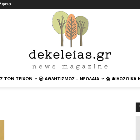
λφεια
Σ ΤΩΝ ΤΕΙΧΏΝ
ΑΘΛΗΤΙΣΜΌΣ – ΝΕΟΛΑΊΑ
ΦΙΛΟΖΩΙΚΆ 