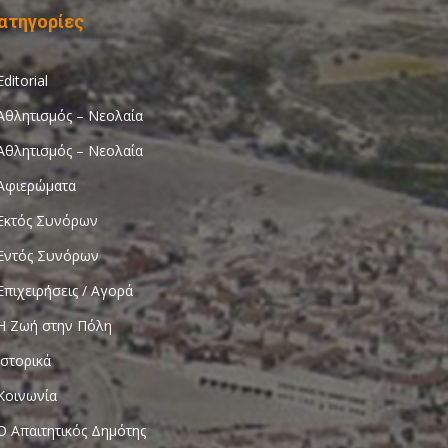
ατηγορίες
Editorial
Αθλητισμός – Νεολαία
Αθλητισμός – Νεολαία
Αφιερώματα
Εκτός Συνόρων
Εντός Συνόρων
Επιχειρήσεις / Αγορά
Η Ζωή στην Πόλη
Ιστορικά
Κοινωνία
Ο Απαιτητικός Δημότης