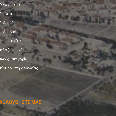
Ο Λόγος σ'εσας
Παιδεία
Πολιτική
Πολιτισμός
Συνεντεύξεις
Φιλοζωικά Νέα
Χωρίς Κατηγορία
Ψίθυροι στη Δεκελείας…
ΚΟΛΟΥΘΗΣΤΕ ΜΑΣ