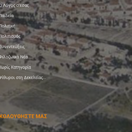
Ο Λόγος σ'εσας
Παιδεία
Πολιτική
Πολιτισμός
Συνεντεύξεις
Φιλοζωικά Νέα
Χωρίς Κατηγορία
Ψίθυροι στη Δεκελείας…
ΚΟΛΟΥΘΗΣΤΕ ΜΑΣ