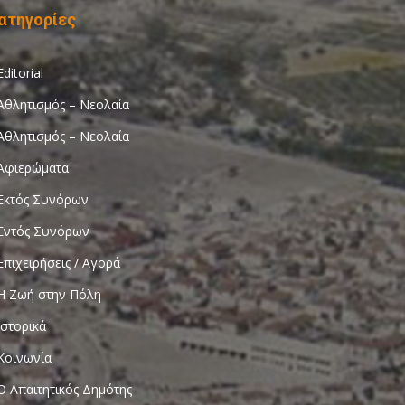
ατηγορίες
Editorial
Αθλητισμός – Νεολαία
Αθλητισμός – Νεολαία
Αφιερώματα
Εκτός Συνόρων
Εντός Συνόρων
Επιχειρήσεις / Αγορά
Η Ζωή στην Πόλη
Ιστορικά
Κοινωνία
Ο Απαιτητικός Δημότης