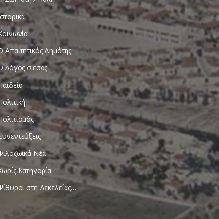
Ιστορικά
Κοινωνία
Ο Απαιτητικός Δημότης
Ο Λόγος σ'εσας
Παιδεία
Πολιτική
Πολιτισμός
Συνεντεύξεις
Φιλοζωικά Νέα
Χωρίς Κατηγορία
Ψίθυροι στη Δεκελείας…