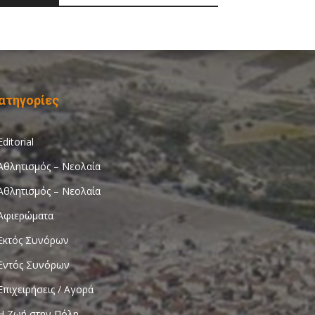
ατηγορίες
Editorial
Αθλητισμός – Νεολαία
Αθλητισμός – Νεολαία
Αφιερώματα
Εκτός Συνόρων
Εντός Συνόρων
Επιχειρήσεις / Αγορά
Η Ζωή στην Πόλη