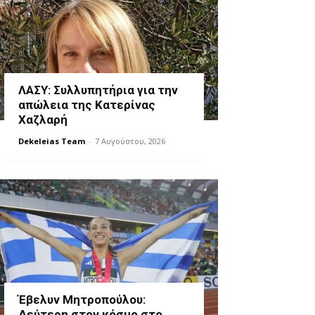
ΛΑΣΥ: Συλλυπητήρια για την
απώλεια της Κατερίνας
Χαζλαρή
Dekeleias Team
-
7 Αυγούστου, 2026
Έβελυν Μητροπούλου:
Δεύτερη στον κόσμο στο