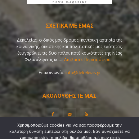
ΣΧΕΤΙΚΑ ΜΕ ΕΜΑΣ
Δεκελείας, ο δικός μας δρόμος, κεντρική αρτηρία της
κοινωνικής, οικιστικής και πολιτιστικής μας ενότητας,
ζευγαρώνει τις δυο πάλαι ποτέ κοινότητες της Νέας
Φιλαδέλφειας και...
Διαβάστε Περισσότερα ...
Επικοινωνία:
info@dekeleias.gr
ΑΚΟΛΟΥΘΗΣΤΕ ΜΑΣ
Χρησιμοποιούμε cookies για να σας προσφέρουμε την
καλύτερη δυνατή εμπειρία στη σελίδα μας. Εάν συνεχίσετε να
Διαύγεια
Λίγα Λόγια για Εμάς
Επικοινωνία
χρησιμοποιείτε τη σελίδα, θα υποθέσουμε πως είστε