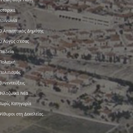
Ιστορικά
Κοινωνία
Ο Απαιτητικός Δημότης
Ο Λόγος σ'εσας
Παιδεία
Πολιτική
Πολιτισμός
Συνεντεύξεις
Φιλοζωικά Νέα
Χωρίς Κατηγορία
Ψίθυροι στη Δεκελείας…