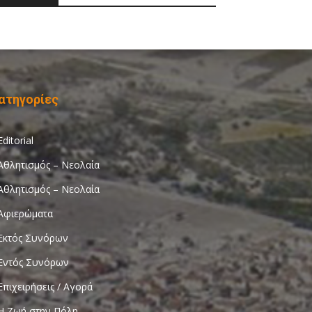
ατηγορίες
Editorial
Αθλητισμός – Νεολαία
Αθλητισμός – Νεολαία
Αφιερώματα
Εκτός Συνόρων
Εντός Συνόρων
Επιχειρήσεις / Αγορά
Η Ζωή στην Πόλη