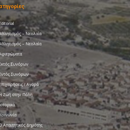
ατηγορίες
Editorial
Αθλητισμός – Νεολαία
Αθλητισμός – Νεολαία
Αφιερώματα
Εκτός Συνόρων
Εντός Συνόρων
Επιχειρήσεις / Αγορά
Η Ζωή στην Πόλη
Ιστορικά
Κοινωνία
Ο Απαιτητικός Δημότης