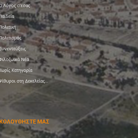
Ο Λόγος σ'εσας
Παιδεία
Πολιτική
Πολιτισμός
Συνεντεύξεις
Φιλοζωικά Νέα
Χωρίς Κατηγορία
Ψίθυροι στη Δεκελείας…
ΚΟΛΟΥΘΗΣΤΕ ΜΑΣ