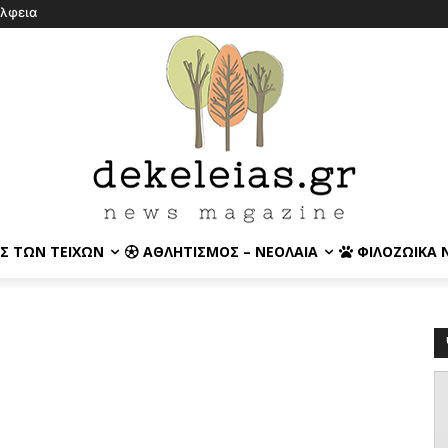
έλφεια
Σ ΤΩΝ ΤΕΙΧΏΝ
ΑΘΛΗΤΙΣΜΌΣ – ΝΕΟΛΑΊΑ
ΦΙΛΟΖΩΙΚΆ 