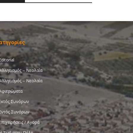
ατηγορίες
Editorial
Αθλητισμός – Νεολαία
Αθλητισμός – Νεολαία
Αφιερώματα
Εκτός Συνόρων
Εντός Συνόρων
Επιχειρήσεις / Αγορά
Η Ζωή στην Πόλη