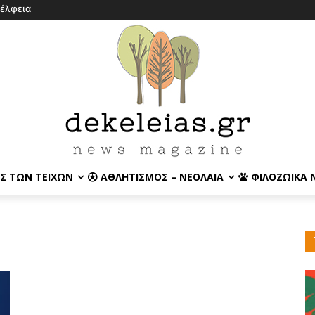
έλφεια
Σ ΤΩΝ ΤΕΙΧΏΝ
ΑΘΛΗΤΙΣΜΌΣ – ΝΕΟΛΑΊΑ
ΦΙΛΟΖΩΙΚΆ 