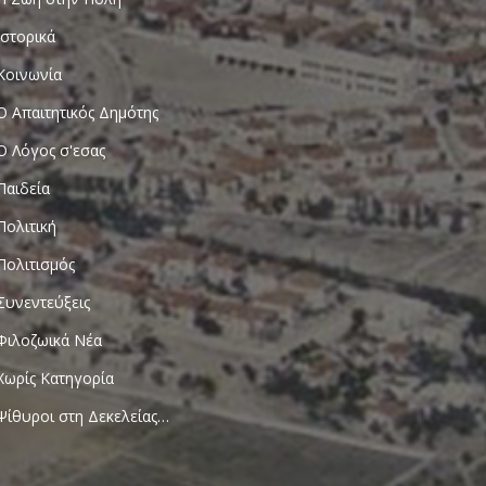
Ιστορικά
Κοινωνία
Ο Απαιτητικός Δημότης
Ο Λόγος σ'εσας
Παιδεία
Πολιτική
Πολιτισμός
Συνεντεύξεις
Φιλοζωικά Νέα
Χωρίς Κατηγορία
Ψίθυροι στη Δεκελείας…