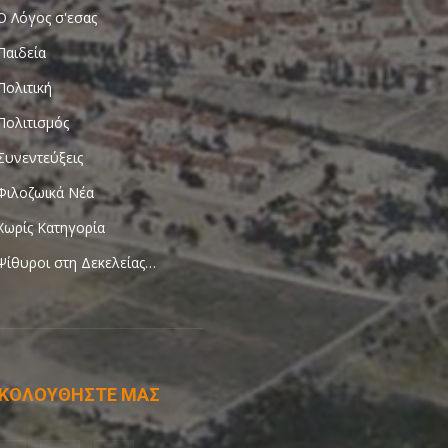
Ο Λόγος σ'εσας
Παιδεία
Πολιτική
Πολιτισμός
Συνεντεύξεις
Φιλοζωικά Νέα
Χωρίς Κατηγορία
Ψίθυροι στη Δεκελείας…
ΚΟΛΟΥΘΗΣΤΕ ΜΑΣ