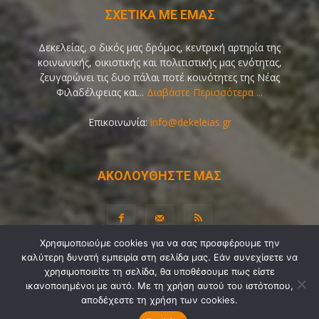
ΣΧΕΤΙΚΑ ΜΕ ΕΜΑΣ
Δεκελείας, ο δικός μας δρόμος, κεντρική αρτηρία της
κοινωνικής, οικιστικής και πολιτιστικής μας ενότητας,
ζευγαρώνει τις δυο πάλαι ποτέ κοινότητες της Νέας
Φιλαδέλφειας και...
Διαβάστε Περισσότερα ...
Επικοινωνία:
info@dekeleias.gr
ΑΚΟΛΟΥΘΗΣΤΕ ΜΑΣ
Χρησιμοποιούμε cookies για να σας προσφέρουμε την
καλύτερη δυνατή εμπειρία στη σελίδα μας. Εάν συνεχίσετε να
Διαύγεια
Λίγα Λόγια για Εμάς
Επικοινωνία
χρησιμοποιείτε τη σελίδα, θα υποθέσουμε πως είστε
Όροι Χρήσης
Προσωπικά Δεδομένα
Sitemap
ικανοποιημένοι με αυτό. Με τη χρήση αυτού του ιστότοπου,
αποδέχεστε τη χρήση των cookies.
Ψηφοφορίες