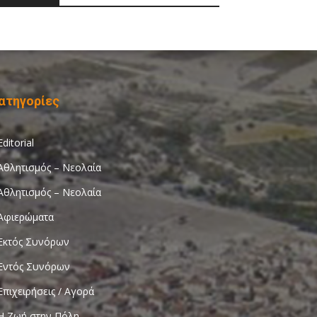
ατηγορίες
Editorial
Αθλητισμός – Νεολαία
Αθλητισμός – Νεολαία
Αφιερώματα
Εκτός Συνόρων
Εντός Συνόρων
Επιχειρήσεις / Αγορά
Η Ζωή στην Πόλη