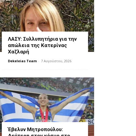
ΛΑΣΥ: Συλλυπητήρια για την
απώλεια της Κατερίνας
Χαζλαρή
Dekeleias Team
-
7 Αυγούστου, 2026
Έβελυν Μητροπούλου:
Δεύτερη στον κόσμο στο