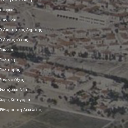
Ιστορικά
Κοινωνία
Ο Απαιτητικός Δημότης
Ο Λόγος σ'εσας
Παιδεία
Πολιτική
Πολιτισμός
Συνεντεύξεις
Φιλοζωικά Νέα
Χωρίς Κατηγορία
Ψίθυροι στη Δεκελείας…