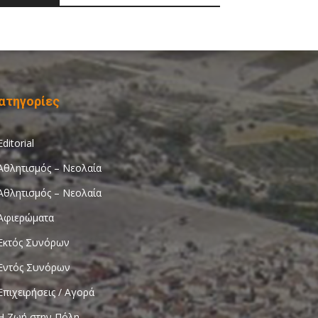
ατηγορίες
Editorial
Αθλητισμός – Νεολαία
Αθλητισμός – Νεολαία
Αφιερώματα
Εκτός Συνόρων
Εντός Συνόρων
Επιχειρήσεις / Αγορά
Η Ζωή στην Πόλη