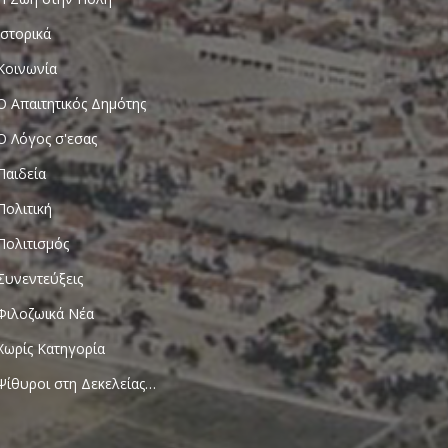
Ιστορικά
Κοινωνία
Ο Απαιτητικός Δημότης
Ο Λόγος σ'εσας
Παιδεία
Πολιτική
Πολιτισμός
Συνεντεύξεις
Φιλοζωικά Νέα
Χωρίς Κατηγορία
Ψίθυροι στη Δεκελείας…