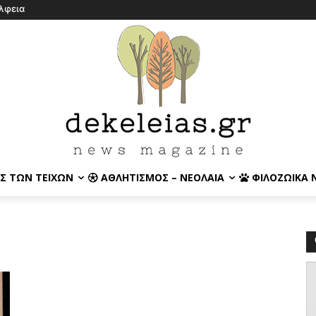
λφεια
Σ ΤΩΝ ΤΕΙΧΏΝ
ΑΘΛΗΤΙΣΜΌΣ – ΝΕΟΛΑΊΑ
ΦΙΛΟΖΩΙΚΆ 