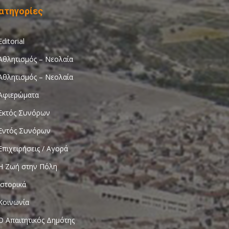
ατηγορίες
Editorial
Αθλητισμός – Νεολαία
Αθλητισμός – Νεολαία
Αφιερώματα
Εκτός Συνόρων
Εντός Συνόρων
Επιχειρήσεις / Αγορά
Η Ζωή στην Πόλη
Ιστορικά
Κοινωνία
Ο Απαιτητικός Δημότης