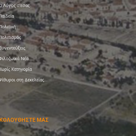
Ο Λόγος σ'εσας
Παιδεία
Πολιτική
Πολιτισμός
Συνεντεύξεις
Φιλοζωικά Νέα
Χωρίς Κατηγορία
Ψίθυροι στη Δεκελείας…
ΚΟΛΟΥΘΗΣΤΕ ΜΑΣ