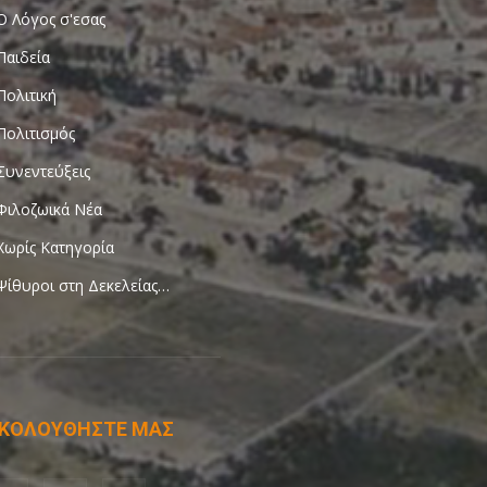
Ο Λόγος σ'εσας
Παιδεία
Πολιτική
Πολιτισμός
Συνεντεύξεις
Φιλοζωικά Νέα
Χωρίς Κατηγορία
Ψίθυροι στη Δεκελείας…
ΚΟΛΟΥΘΗΣΤΕ ΜΑΣ