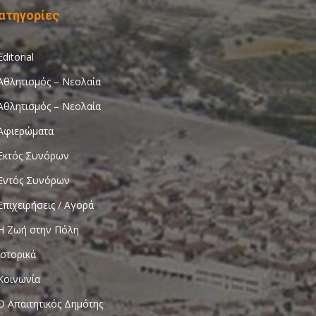
ατηγορίες
Editorial
Αθλητισμός – Νεολαία
Αθλητισμός – Νεολαία
Αφιερώματα
Εκτός Συνόρων
Εντός Συνόρων
Επιχειρήσεις / Αγορά
Η Ζωή στην Πόλη
Ιστορικά
Κοινωνία
Ο Απαιτητικός Δημότης