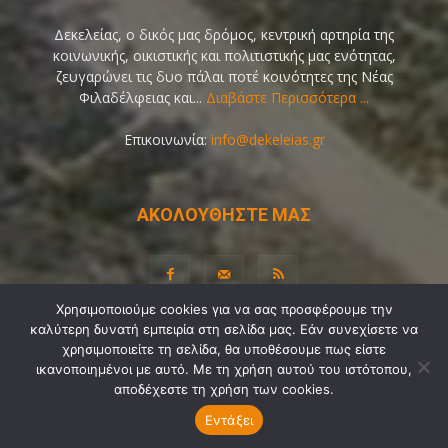
Δεκελείας, ο δικός μας δρόμος, κεντρική αρτηρία της
κοινωνικής, οικιστικής και πολιτιστικής μας ενότητας,
ζευγαρώνει τις δυο πάλαι ποτέ κοινότητες της Νέας
Φιλαδέλφειας και...
Διαβάστε Περισσότερα ...
Επικοινωνία:
info@dekeleias.gr
ΑΚΟΛΟΥΘΗΣΤΕ ΜΑΣ
Χρησιμοποιούμε cookies για να σας προσφέρουμε την
καλύτερη δυνατή εμπειρία στη σελίδα μας. Εάν συνεχίσετε να
Διαύγεια
Λίγα Λόγια για Εμάς
Επικοινωνία
χρησιμοποιείτε τη σελίδα, θα υποθέσουμε πως είστε
ικανοποιημένοι με αυτό. Με τη χρήση αυτού του ιστότοπου,
Όροι Χρήσης
Προσωπικά Δεδομένα
Sitemap
αποδέχεστε τη χρήση των cookies.
Ψηφοφορίες
Εντάξει
© Copyright 2021-2026 by
Dekeleias.gr
©