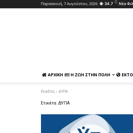
C
Παρασκευή, 7 Αυγούστου, 2026
34.7
Νέα Φι
ΑΡΧΙΚΉ
Η ΖΩΉ ΣΤΗΝ ΠΌΛΗ
ΕΚΤΌ
Ετικέτες
ΔΥΠΑ
Ετικέτα:
ΔΥΠΑ