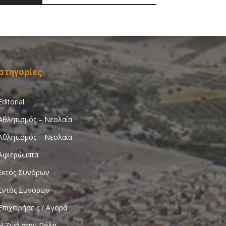
ατηγορίες
Editorial
Αθλητισμός – Νεολαία
Αθλητισμός – Νεολαία
Αφιερώματα
Εκτός Συνόρων
Εντός Συνόρων
Επιχειρήσεις / Αγορά
Η Ζωή στην Πόλη