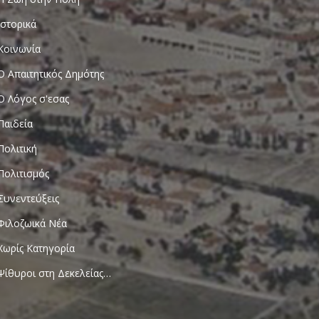
Ιστορικά
Κοινωνία
Ο Απαιτητικός Δημότης
Ο Λόγος σ'εσας
Παιδεία
Πολιτική
Πολιτισμός
Συνεντεύξεις
Φιλοζωικά Νέα
Χωρίς Κατηγορία
Ψίθυροι στη Δεκελείας…