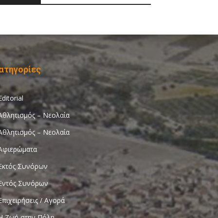
ατηγορίες
Editorial
Αθλητισμός – Νεολαία
Αθλητισμός – Νεολαία
Αφιερώματα
Εκτός Συνόρων
Εντός Συνόρων
Επιχειρήσεις / Αγορά
Η Ζωή στην Πόλη