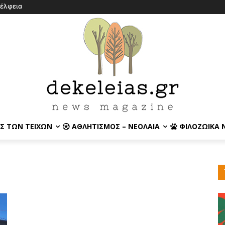
έλφεια
Σ ΤΩΝ ΤΕΙΧΏΝ
ΑΘΛΗΤΙΣΜΌΣ – ΝΕΟΛΑΊΑ
ΦΙΛΟΖΩΙΚΆ 