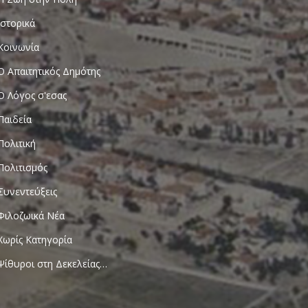
Ιστορικά
Κοινωνία
Ο Απαιτητικός Δημότης
Ο Λόγος σ'εσας
Παιδεία
Πολιτική
Πολιτισμός
Συνεντεύξεις
Φιλοζωικά Νέα
Χωρίς Κατηγορία
Ψίθυροι στη Δεκελείας…