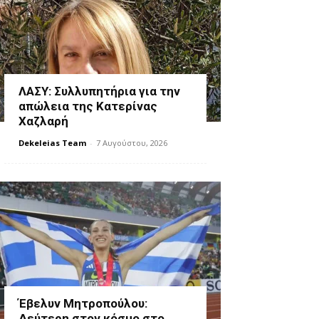
ΛΑΣΥ: Συλλυπητήρια για την
απώλεια της Κατερίνας
Χαζλαρή
Dekeleias Team
-
7 Αυγούστου, 2026
Έβελυν Μητροπούλου:
Δεύτερη στον κόσμο στο