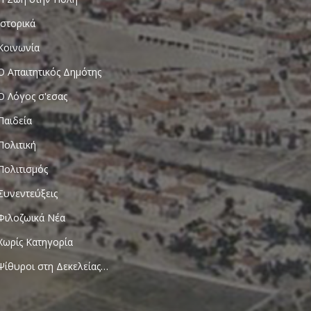
Ιστορικά
Κοινωνία
Ο Απαιτητικός Δημότης
Ο Λόγος σ'εσας
Παιδεία
Πολιτική
Πολιτισμός
Συνεντεύξεις
Φιλοζωικά Νέα
Χωρίς Κατηγορία
Ψίθυροι στη Δεκελείας…