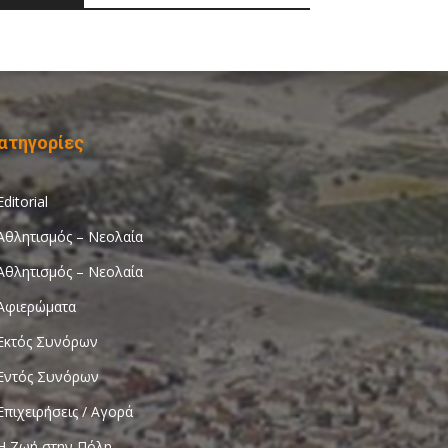
ατηγορίες
Editorial
Αθλητισμός – Νεολαία
Αθλητισμός – Νεολαία
Αφιερώματα
Εκτός Συνόρων
Εντός Συνόρων
Επιχειρήσεις / Αγορά
Η Ζωή στην Πόλη