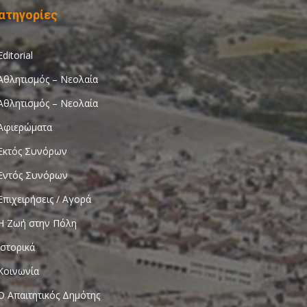
ατηγορίες
Editorial
Αθλητισμός – Νεολαία
Αθλητισμός – Νεολαία
Αφιερώματα
Εκτός Συνόρων
Εντός Συνόρων
Επιχειρήσεις / Αγορά
Η Ζωή στην Πόλη
Ιστορικά
Κοινωνία
Ο Απαιτητικός Δημότης