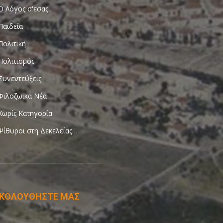
Ο Λόγος σ'εσας
Παιδεία
Πολιτική
Πολιτισμός
Συνεντεύξεις
Φιλοζωικά Νέα
Χωρίς Κατηγορία
Ψίθυροι στη Δεκελείας…
ΚΟΛΟΥΘΗΣΤΕ ΜΑΣ