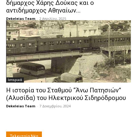
δήμαρχος Χάρης Δούκας και ο
αντιδήμαρχος Αθηναίων...
Dekeleias Team
-
2 Απριλίου, 2025
Ιστορικά
Η ιστορία του Σταθμού “Άνω Πατησιών”
(Αλυσίδα) του Ηλεκτρικού Σιδηρόδρομου
Dekeleias Team
-
7 Δεκεμβρίου, 2024
Τελευταία Νέα