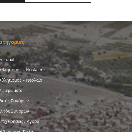
ατηγορίες
Editorial
Αθλητισμός – Νεολαία
Αθλητισμός – Νεολαία
Αφιερώματα
Εκτός Συνόρων
Εντός Συνόρων
Επιχειρήσεις / Αγορά
Η Ζωή στην Πόλη