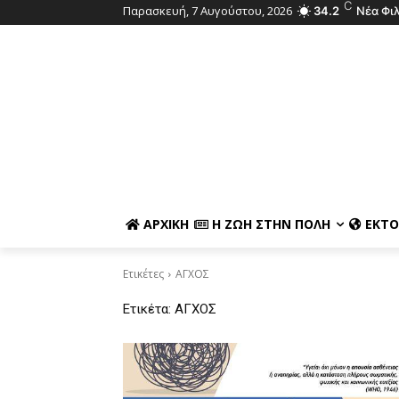
C
Παρασκευή, 7 Αυγούστου, 2026
34.2
Νέα Φι
ΑΡΧΙΚΉ
Η ΖΩΉ ΣΤΗΝ ΠΌΛΗ
ΕΚΤΌ
Ετικέτες
ΑΓΧΟΣ
Ετικέτα:
ΑΓΧΟΣ