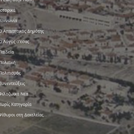
Ιστορικά
Κοινωνία
Ο Απαιτητικός Δημότης
Ο Λόγος σ'εσας
Παιδεία
Πολιτική
Πολιτισμός
Συνεντεύξεις
Φιλοζωικά Νέα
Χωρίς Κατηγορία
Ψίθυροι στη Δεκελείας…