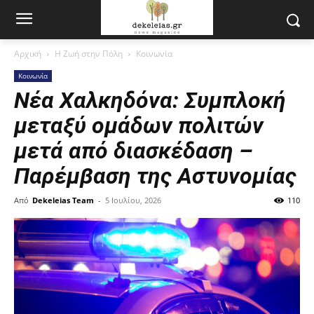
Αρχική
Η Ζωή στην Πόλη
Κοινωνία
Κοινωνία
Νέα Χαλκηδόνα: Συμπλοκή
μεταξύ ομάδων πολιτών
μετά από διασκέδαση –
Παρέμβαση της Αστυνομίας
Από
Dekeleias Team
-
5 Ιουλίου, 2026
110